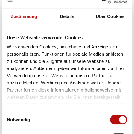
DANKE FÜR IHRE HILFE
Zustimmung
Details
Über Cookies
Das ROTKREUZ GEWINNSPIEL ist für alle ein
Diese Webseite verwendet Cookies
Gewinn – für die tausenden Gewinner:innen der
Wir verwenden Cookies, um Inhalte und Anzeigen zu
letzten Jahre
ebenso wie für uns vom Roten
personalisieren, Funktionen für soziale Medien anbieten
Kreuz. Denn der Reinerlös unterstützt unsere
zu können und die Zugriffe auf unsere Website zu
Arbeit und ermöglicht es uns, all
jenen zu helfen,
analysieren. Außerdem geben wir Informationen zu Ihrer
die unsere Hilfe brauchen. Rund um die Uhr. Aus
Verwendung unserer Website an unsere Partner für
soziale Medien, Werbung und Analysen weiter. Unsere
Liebe zum Menschen.
Partner führen diese Informationen möglicherweise mit
weiteren Daten zusammen, die Sie ihnen bereitgestellt
haben oder die sie im Rahmen Ihrer Nutzung der Dienste
gesammelt haben. Indem Sie „Cookies zulassen“ klicken
Einwilligungsauswahl
oder über die „Auswahl erlauben“ den Einsatz von
Notwendig
Cookies zu Präferenzen und/oder Statistiken und/oder
Marketing klicken, willigen Sie zugleich gem. Art. 49.